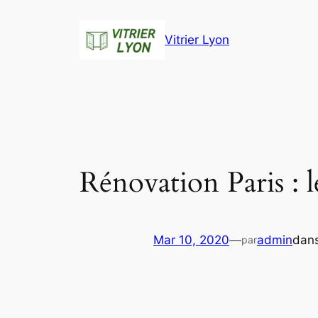
Aller
au
Vitrier Lyon
contenu
Rénovation Paris : 
Mar 10, 2020
—
admin
dan
par