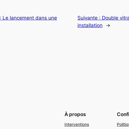
n : Le lancement dans une
Suivante :
Double vitr
installation
→
À propos
Confi
Interventions
Politi